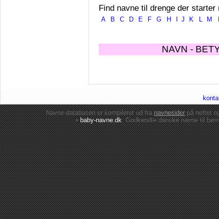
Find navne til drenge der starter
A
B
C
D
E
F
G
H
I
J
K
L
M
NAVN - BET
konta
Navne-databasen er kompileret ud fra
navnesider
på nettet 
•
baby-navne.dk
: Godkendte danske
navne til bør