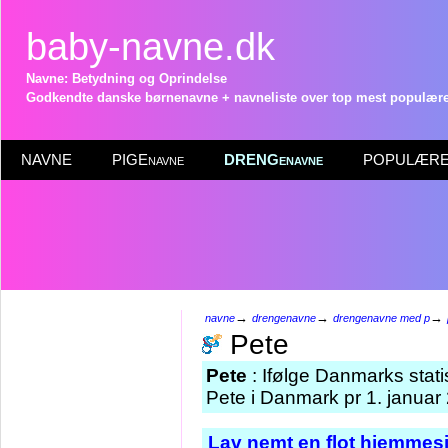
baby-navne.dk
Navne: Betydning og Oprindelse
Godkendte danske børnenavne + navneliste over top mest populære 
NAVNE
PIGEnavne
DRENGenavne
POPULÆRE 
→
→
→
navne
drengenavne
drengenavne med p
Pete
Pete
: Ifølge Danmarks stati
Pete i Danmark pr 1. januar
Lav nemt en flot hjemmesi