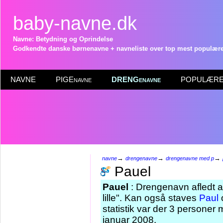
baby-navne.dk
Navne: Betydning og Oprindelse
Godkendte danske børnenavne + navneliste over top mest populære 
NAVNE
PIGEnavne
DRENGenavne
POPULÆRE 
→
→
→
navne
drengenavne
drengenavne med p
Pauel
Pauel
: Drengenavn afledt a
lille". Kan også staves
Paul
o
statistik var der 3 personer
januar 2008.