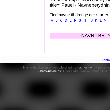
Find navne til drenge der starter
A
B
C
D
E
F
G
H
I
J
K
L
M
NAVN - BET
konta
Navne-databasen er kompileret ud fra
navnesider
på nettet 
•
baby-navne.dk
: Godkendte danske
navne til bør