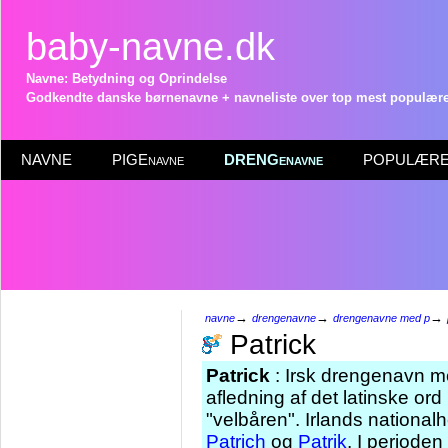
baby-navne.dk
Navne: Betydning og Oprindelse
Godkendte danske børnenavne + navneliste over top mest populære 
NAVNE
PIGEnavne
DRENGenavne
POPULÆRE 
→
→
→
navne
drengenavne
drengenavne med p
Patrick
Patrick
: Irsk drengenavn m
afledning af det latinske ord 
"velbåren". Irlands national
Patrich
og
Patrik
. I periode