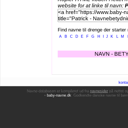
website for at linke til navn:
P
Find navne til drenge der starter
A
B
C
D
E
F
G
H
I
J
K
L
M
NAVN - BET
konta
Navne-databasen er kompileret ud fra
navnesider
på nettet 
•
baby-navne.dk
: Godkendte danske
navne til bør