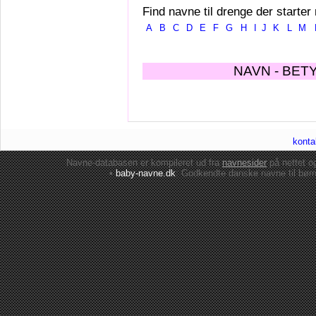
Find navne til drenge der starter
A
B
C
D
E
F
G
H
I
J
K
L
M
NAVN - BET
konta
Navne-databasen er kompileret ud fra
navnesider
på nettet 
•
baby-navne.dk
: Godkendte danske
navne til bør