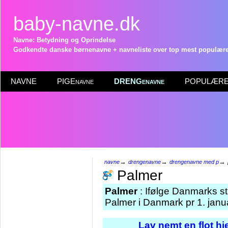
baby-navne.dk
Navne: Betydning og Oprindelse
Godkendte danske børnenavne + navneliste over top mest populære 
NAVNE
PIGEnavne
DRENGenavne
POPULÆRE 
→
→
→
navne
drengenavne
drengenavne med p
Palmer
Palmer
: Ifølge Danmarks st
Palmer i Danmark pr 1. janu
Lav nemt en flot h