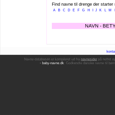
Find navne til drenge der starter
A
B
C
D
E
F
G
H
I
J
K
L
M
NAVN - BET
konta
Navne-databasen er kompileret ud fra
navnesider
på nettet 
•
baby-navne.dk
: Godkendte danske
navne til bør