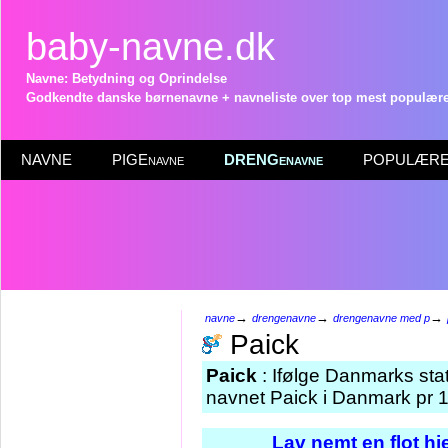
baby-navne.dk
Navne: Betydning og Oprindelse
Godkendte danske børnenavne + navneliste over top mest populære 
NAVNE
PIGEnavne
DRENGenavne
POPULÆRE 
→
→
→
navne
drengenavne
drengenavne med p
Paick
Paick
: Ifølge Danmarks stat
navnet Paick i Danmark pr 1
Lav nemt en flot h