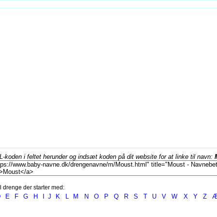
koden i feltet herunder og indsæt koden på dit website for at linke til navn:
l drenge der starter med:
D
E
F
G
H
I
J
K
L
M
N
O
P
Q
R
S
T
U
V
W
X
Y
Z