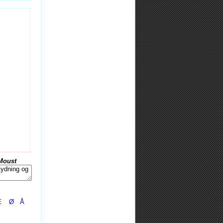
Moust
Æ
Ø
Å