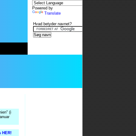
Powered by
Translate
Hvad betyder navnet?
ien" (i
januar
is HER!