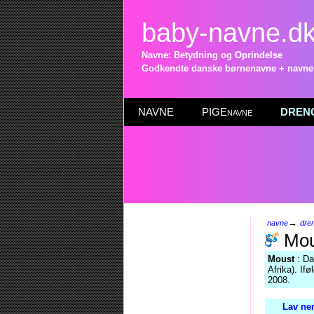
baby-navne.d
Navne: Betydning og Oprindelse
Godkendte danske børnenavne + navneli
NAVNE
PIGEnavne
DRENG
→
navne
dre
Mou
Moust
: Da
Afrika). If
2008.
Lav ne