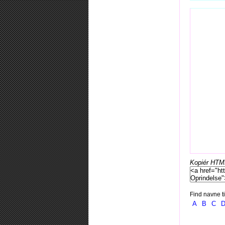
Kopiér HTML-
Find navne ti
A
B
C