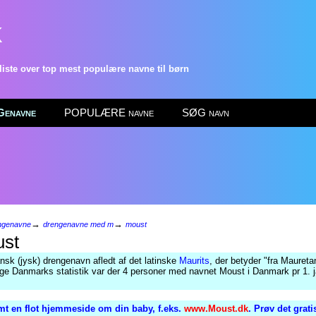
k
ste over top mest populære navne til børn
enavne
POPULÆRE navne
SØG navn
→
→
ngenavne
drengenavne med m
moust
st
nsk (jysk) drengenavn afledt af det latinske
Maurits
, der betyder "fra Mauretan
ølge Danmarks statistik var der 4 personer med navnet Moust i Danmark pr 1. 
mt en flot hjemmeside om din baby, f.eks.
www.Moust.dk
. Prøv det grat