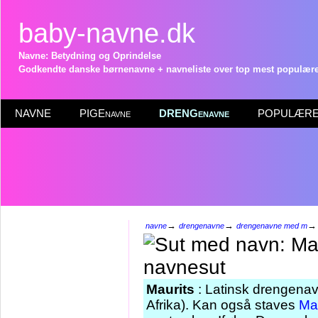
baby-navne.dk
Navne: Betydning og Oprindelse
Godkendte danske børnenavne + navneliste over top mest populære 
NAVNE
PIGEnavne
DRENGenavne
POPULÆRE 
→
→
navne
drengenavne
drengenavne med m
Maurits
: Latinsk drengenavn
Afrika). Kan også staves
Mau