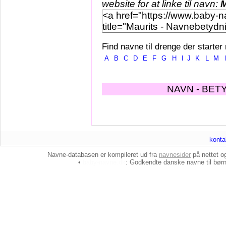
website for at linke til navn:
M
Find navne til drenge der starter
A
B
C
D
E
F
G
H
I
J
K
L
M
NAVN - BET
konta
Navne-databasen er kompileret ud fra
navnesider
på nettet 
•
baby-navne.dk
: Godkendte danske
navne til bør