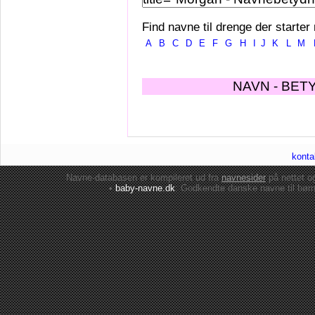
Find navne til drenge der starter
A
B
C
D
E
F
G
H
I
J
K
L
M
NAVN - BET
konta
Navne-databasen er kompileret ud fra
navnesider
på nettet 
•
baby-navne.dk
: Godkendte danske
navne til bør