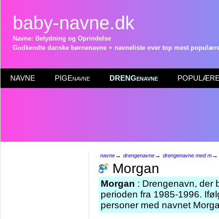
baby-navne.dk
Navne: Betydning og Oprindelse
Godkendte danske børnenavne + navneliste over top mest populære 
NAVNE
PIGEnavne
DRENGenavne
POPULÆRE 
→
→
navne
drengenavne
drengenavne med m
Morgan
Morgan
: Drengenavn, der bl
perioden fra 1985-1996. Iføl
personer med navnet Morgan