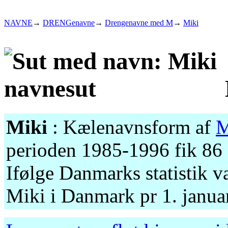
NAVNE
→
DRENGenavne
→
Drengenavne med M
→
Miki
Miki
: Kælenavnsform af
M
perioden 1985-1996 fik 86
Ifølge Danmarks statistik 
Miki i Danmark pr 1. janua