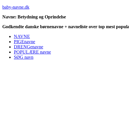
baby-navne.dk
Navne: Betydning og Oprindelse
Godkendte danske børnenavne + navneliste over top mest populæ
NAVNE
PIGEnavne
DRENGenavne
POPULÆRE navne
SØG navn