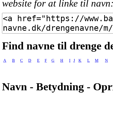
website for at linke til navn
Find navne til drenge d
A
B
C
D
E
F
G
H
I
J
K
L
M
N
Navn - Betydning - Opr