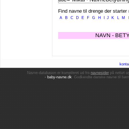
Find navne til drenge der starter
A
B
C
D
E
F
G
H
I
J
K
L
M
NAVN - BET
konta
Navne-databasen er kompileret ud fra
navnesider
på nettet 
•
baby-navne.dk
: Godkendte danske
navne til bør