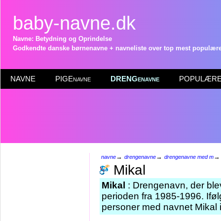
baby-navne.dk
Navne: Betydning og Oprindelse
Godkendte danske børnenavne + navneliste over top mest populære 
NAVNE
PIGEnavne
DRENGenavne
POPULÆRE 
→
→
navne
drengenavne
drengenavne med m
Mikal
Mikal
: Drengenavn, der blev
perioden fra 1985-1996. Iføl
personer med navnet Mikal i