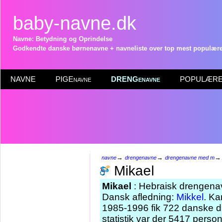
baby-navne.dk
Navne: Betydning og Oprindelse
Godkendte danske børnenavne + navneliste over top mest populære 
NAVNE
PIGEnavne
DRENGenavne
POPULÆRE 
→
→
navne
drengenavne
drengenavne med m
Mikael
Mikael
: Hebraisk drengena
Dansk afledning:
Mikkel
. K
1985-1996 fik 722 danske d
statistik var der 5417 pers