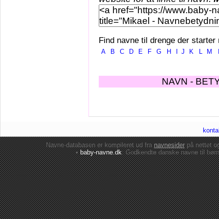
Find navne til drenge der starter
A
B
C
D
E
F
G
H
I
J
K
L
M
NAVN - BET
konta
Navne-databasen er kompileret ud fra
navnesider
på nettet 
•
baby-navne.dk
: Godkendte danske
navne til bør