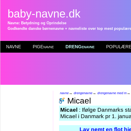
baby-navne.dk
Navne: Betydning og Oprindelse
Godkendte danske børnenavne + navneliste over top mest populære 
NAVNE
PIGEnavne
DRENGenavne
POPULÆRE 
→
→
navne
drengenavne
drengenavne med m
Micael
Micael
: Ifølge Danmarks st
Micael i Danmark pr 1. janu
Lav nemt en flot h