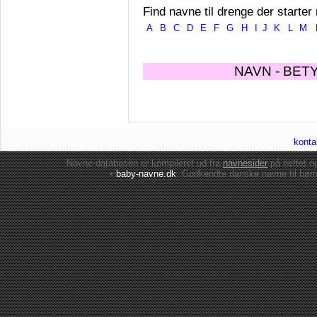
Find navne til drenge der starter
A
B
C
D
E
F
G
H
I
J
K
L
M
NAVN - BET
konta
Navne-databasen er kompileret ud fra
navnesider
på nettet 
•
baby-navne.dk
: Godkendte danske
navne til bør