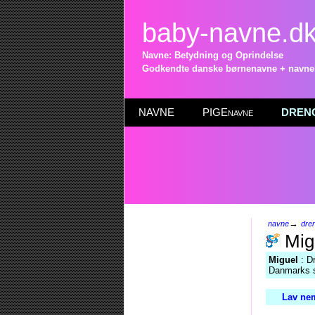
baby-navne.d
Navne: Betydning og Oprindelse
Godkendte danske børnenavne + navneli
NAVNE
PIGEnavne
DRENG
→
navne
dre
Mig
Miguel
: Dr
Danmarks st
Lav nem