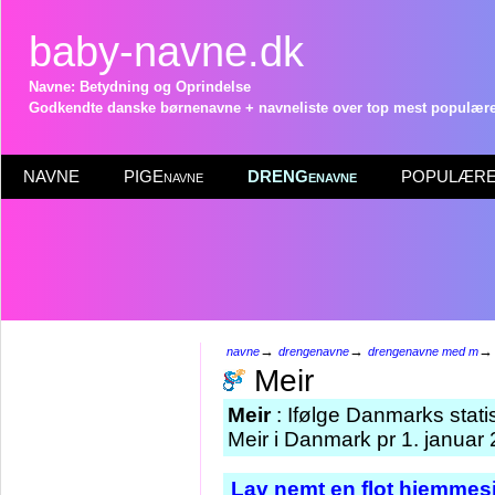
baby-navne.dk
Navne: Betydning og Oprindelse
Godkendte danske børnenavne + navneliste over top mest populære 
NAVNE
PIGEnavne
DRENGenavne
POPULÆRE 
→
→
navne
drengenavne
drengenavne med m
Meir
Meir
: Ifølge Danmarks stati
Meir i Danmark pr 1. januar
Lav nemt en flot hjemmesi