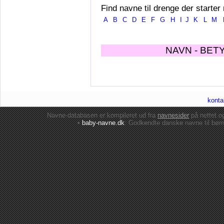
Find navne til drenge der starter
A
B
C
D
E
F
G
H
I
J
K
L
M
NAVN - BET
konta
Navne-databasen er kompileret ud fra
navnesider
på nettet 
•
baby-navne.dk
: Godkendte danske
navne til bør