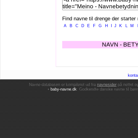
Find navne til drenge der starter
A
B
C
D
E
F
G
H
I
J
K
L
M
NAVN - BET
konta
Navne-databasen er kompileret ud fra
navnesider
på nettet 
•
baby-navne.dk
: Godkendte danske
navne til bør