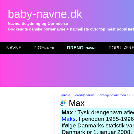
baby-navne.dk
Navne: Betydning og Oprindelse
Godkendte danske børnenavne + navneliste over top mest populære 
NAVNE
PIGEnavne
DRENGenavne
POPULÆRE 
→
→
navne
drengenavne
drengenavne med m
Max
Max
: Tysk drengenavn afle
Maks
. I perioden 1985-199
Ifølge Danmarks statistik v
Danmark pr 1. januar 2008.