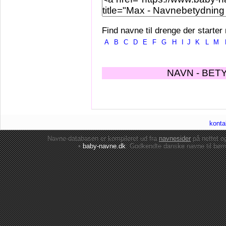
Find navne til drenge der starter
A
B
C
D
E
F
G
H
I
J
K
L
M
NAVN - BET
konta
Navne-databasen er kompileret ud fra
navnesider
på nettet 
•
baby-navne.dk
: Godkendte danske
navne til bør