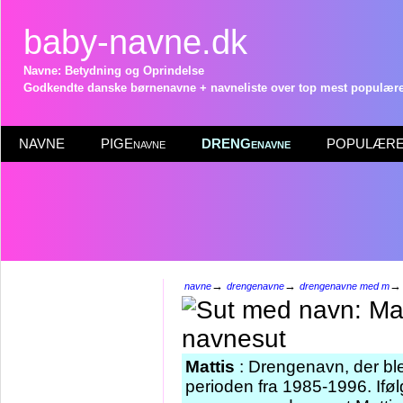
baby-navne.dk
Navne: Betydning og Oprindelse
Godkendte danske børnenavne + navneliste over top mest populære 
NAVNE
PIGEnavne
DRENGenavne
POPULÆRE 
→
→
navne
drengenavne
drengenavne med m
Mattis
: Drengenavn, der ble
perioden fra 1985-1996. Iføl