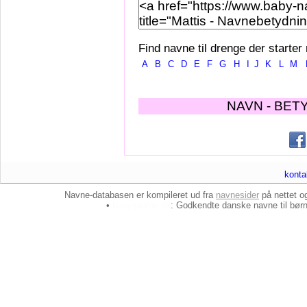
Find navne til drenge der starter
A
B
C
D
E
F
G
H
I
J
K
L
M
NAVN - BET
konta
Navne-databasen er kompileret ud fra
navnesider
på nettet 
•
baby-navne.dk
: Godkendte danske
navne til bør