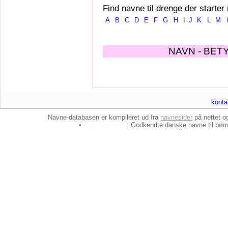
Find navne til drenge der starter
A
B
C
D
E
F
G
H
I
J
K
L
M
NAVN - BET
konta
Navne-databasen er kompileret ud fra
navnesider
på nettet 
•
baby-navne.dk
: Godkendte danske
navne til bør