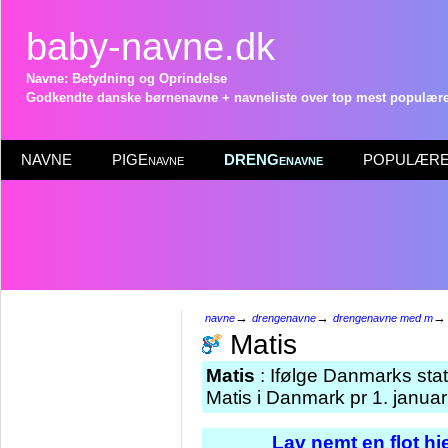
baby-navne.dk
Navne: Betydning og Oprindelse
Godkendte danske børnenavne + navneliste over top mest populære 
NAVNE
PIGEnavne
DRENGenavne
POPULÆRE 
→
→
navne
drengenavne
drengenavne med m
Matis
Matis
: Ifølge Danmarks stat
Matis i Danmark pr 1. janua
Lav nemt en flot h