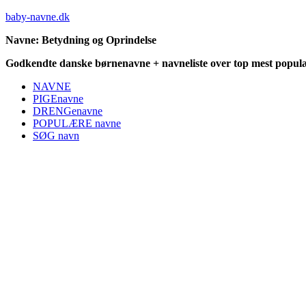
baby-navne.dk
Navne: Betydning og Oprindelse
Godkendte danske børnenavne + navneliste over top mest populæ
NAVNE
PIGEnavne
DRENGenavne
POPULÆRE navne
SØG navn