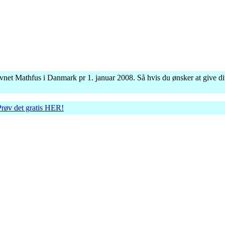
vnet Mathfus i Danmark pr 1. januar 2008. Så hvis du ønsker at give dit
Prøv det gratis HER!