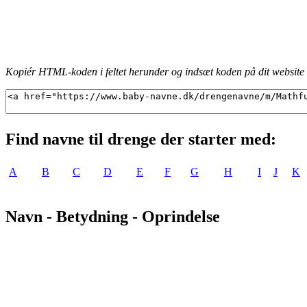
Kopiér HTML-koden i feltet herunder og indsæt koden på dit website f
Find navne til drenge der starter med:
A
B
C
D
E
F
G
H
I
J
K
Navn - Betydning - Oprindelse