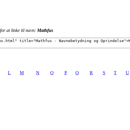
or at linke til navn:
Mathfus
L
M
N
O
P
Q
R
S
T
U