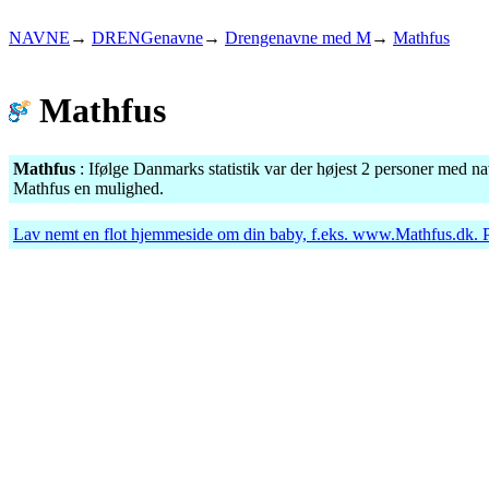
NAVNE
→
DRENGenavne
→
Drengenavne med M
→
Mathfus
Mathfus
Mathfus
: Ifølge Danmarks statistik var der højest 2 personer med na
Mathfus en mulighed.
Lav nemt en flot hjemmeside om din baby, f.eks.
www.Mathfus.dk
. 