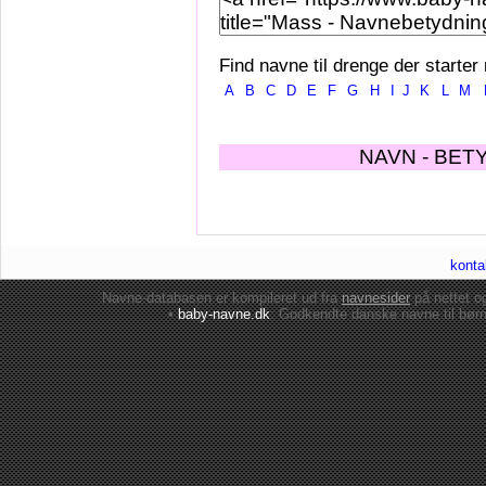
Find navne til drenge der starter
A
B
C
D
E
F
G
H
I
J
K
L
M
NAVN - BET
konta
Navne-databasen er kompileret ud fra
navnesider
på nettet 
•
baby-navne.dk
: Godkendte danske
navne til bør