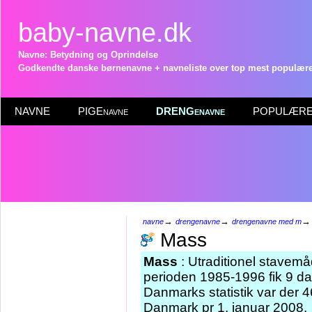
baby-navne.dk
Navne: Betydning og Oprindelse
Godkendte danske børnenavne + navneliste over top mest populære 
NAVNE
PIGEnavne
DRENGenavne
POPULÆRE 
→
→
navne
drengenavne
drengenavne med m
Mass
Mass
: Utraditionel stavem
perioden 1985-1996 fik 9 d
Danmarks statistik var der 
Danmark pr 1. januar 2008.