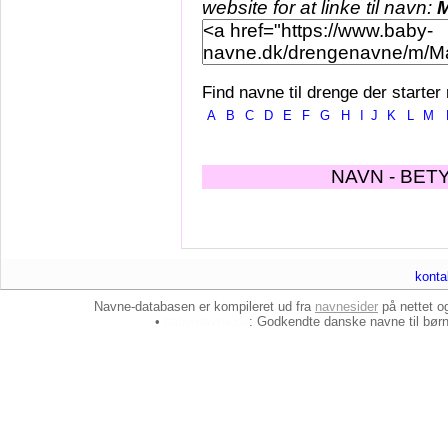
website for at linke til navn:
M
Find navne til drenge der starter
A
B
C
D
E
F
G
H
I
J
K
L
M
NAVN - BET
konta
Navne-databasen er kompileret ud fra
navnesider
på nettet 
•
baby-navne.dk
: Godkendte danske
navne til bør