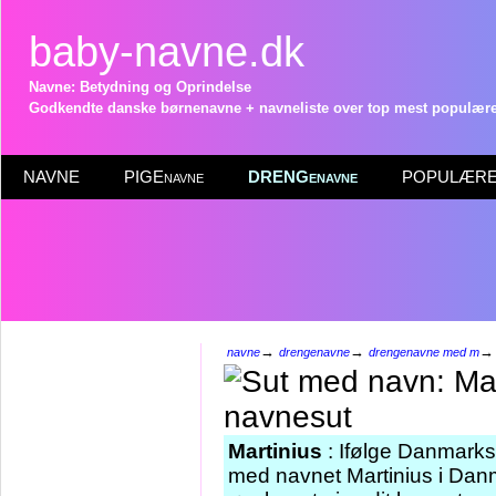
baby-navne.dk
Navne: Betydning og Oprindelse
Godkendte danske børnenavne + navneliste over top mest populære 
NAVNE
PIGEnavne
DRENGenavne
POPULÆRE 
→
→
navne
drengenavne
drengenavne med m
Martinius
: Ifølge Danmarks 
med navnet Martinius i Danm