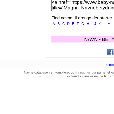
Find navne til drenge der starter
A
B
C
D
E
F
G
H
I
J
K
L
M
NAVN - BET
konta
Navne-databasen er kompileret ud fra
navnesider
på nettet 
•
baby-navne.dk
: Godkendte danske
navne til bør