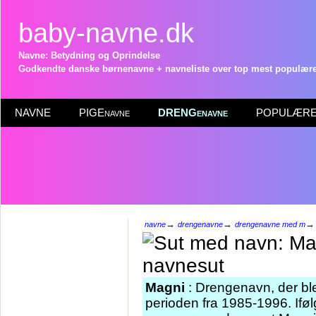
baby-navne.dk
Navne: Betydning og Oprindelse
Godkendte danske børnenavne + navneliste over top mest populære 
NAVNE
PIGEnavne
DRENGenavne
POPULÆRE 
→
→
navne
drengenavne
drengenavne med m
Magni
: Drengenavn, der ble
perioden fra 1985-1996. Iføl