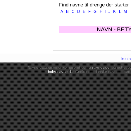
Find navne til drenge der starter
A
B
C
D
E
F
G
H
I
J
K
L
M
NAVN - BET
konta
Navne-databasen er kompileret ud fra
navnesider
på nettet 
•
baby-navne.dk
: Godkendte danske
navne til bør