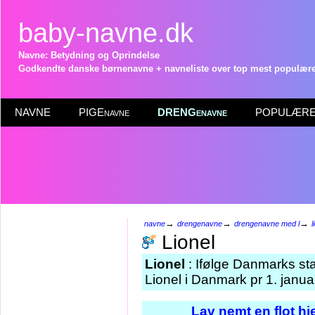
baby-navne.dk
Navne: Betydning og Oprindelse
Godkendte danske børnenavne + navneliste over top mest populære 
NAVNE
PIGEnavne
DRENGenavne
POPULÆRE 
→
→
→
navne
drengenavne
drengenavne med l
l
Lionel
Lionel
: Ifølge Danmarks sta
Lionel i Danmark pr 1. janua
Lav nemt en flot h