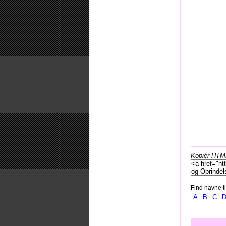
Kopiér HTML-
Find navne ti
A
B
C