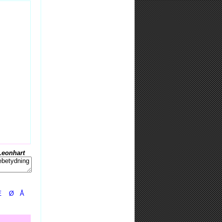
Leonhart
Æ
Ø
Å