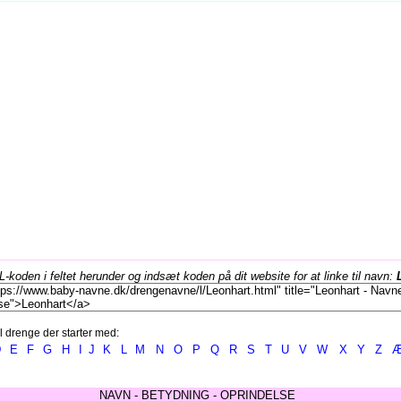
koden i feltet herunder og indsæt koden på dit website for at linke til navn:
l drenge der starter med:
D
E
F
G
H
I
J
K
L
M
N
O
P
Q
R
S
T
U
V
W
X
Y
Z
NAVN - BETYDNING - OPRINDELSE