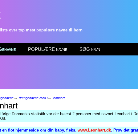
k
ste over top mest populære navne til børn
enavne
POPULÆRE navne
SØG navn
→
→
ngenavne
drengenavne med l
leonhart
nhart
 Ifølge Danmarks statistik var der højest 2 personer med navnet Leonhart i D
008.
 en flot hjemmeside om din baby, f.eks.
www.Leonhart.dk
. Prøv det gra