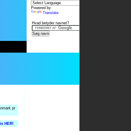
Powered by
Translate
Hvad betyder navnet?
anmark pr
tis HER!