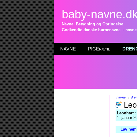
baby-navne.d
Navne: Betydning og Oprindelse
Godkendte danske børnenavne + navneli
NAVNE
PIGEnavne
DRENG
→
navne
dre
Leo
Leonhart
:
1. januar 2
Lav nemt