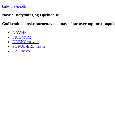
baby-navne.dk
Navne: Betydning og Oprindelse
Godkendte danske børnenavne + navneliste over top mest populæ
NAVNE
PIGEnavne
DRENGenavne
POPULÆRE navne
SØG navn