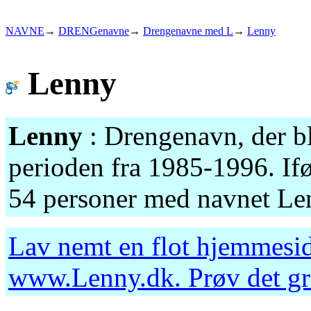
NAVNE
→
DRENGenavne
→
Drengenavne med L
→
Lenny
Lenny
Lenny
: Drengenavn, der bl
perioden fra 1985-1996. Ifø
54 personer med navnet Len
Lav nemt en flot hjemmesid
www.Lenny.dk
. Prøv det g