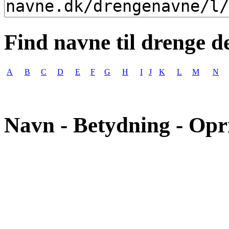
Find navne til drenge d
A
B
C
D
E
F
G
H
I
J
K
L
M
N
Navn - Betydning - Opr