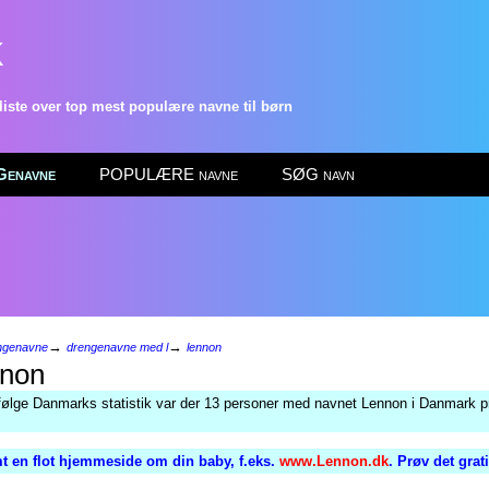
k
ste over top mest populære navne til børn
enavne
POPULÆRE navne
SØG navn
→
→
ngenavne
drengenavne med l
lennon
non
følge Danmarks statistik var der 13 personer med navnet Lennon i Danmark pr
t en flot hjemmeside om din baby, f.eks.
www.Lennon.dk
. Prøv det grat