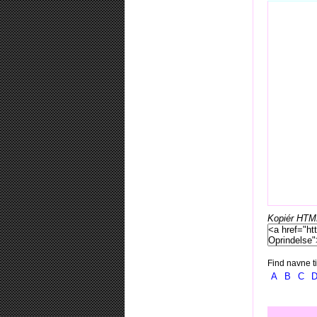
Kopiér HTML-
Find navne ti
A
B
C