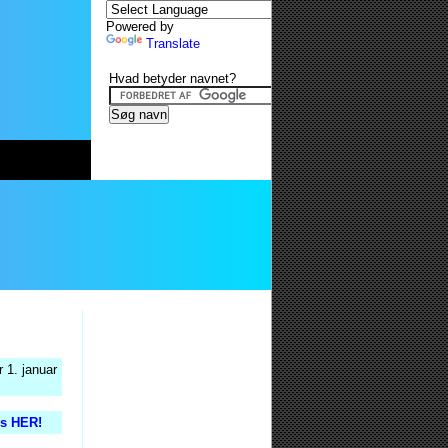
Powered by
Translate
Hvad betyder navnet?
 1. januar
is HER!