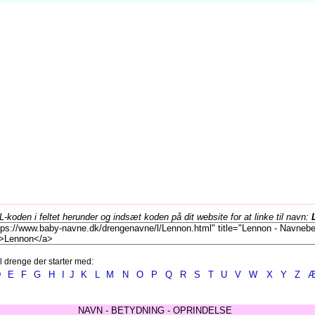
koden i feltet herunder og indsæt koden på dit website for at linke til navn:
l drenge der starter med:
D
E
F
G
H
I
J
K
L
M
N
O
P
Q
R
S
T
U
V
W
X
Y
Z
NAVN - BETYDNING - OPRINDELSE