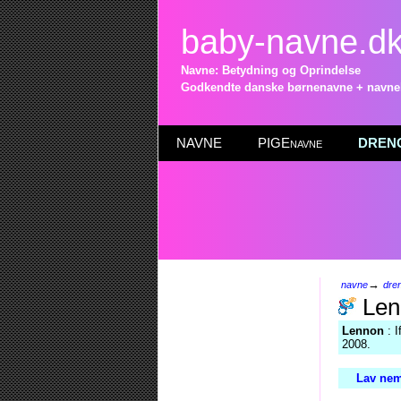
baby-navne.d
Navne: Betydning og Oprindelse
Godkendte danske børnenavne + navneli
NAVNE
PIGEnavne
DRENG
→
navne
dre
Len
Lennon
: I
2008.
Lav nem