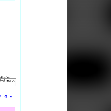
Lennon
Æ
Ø
Å