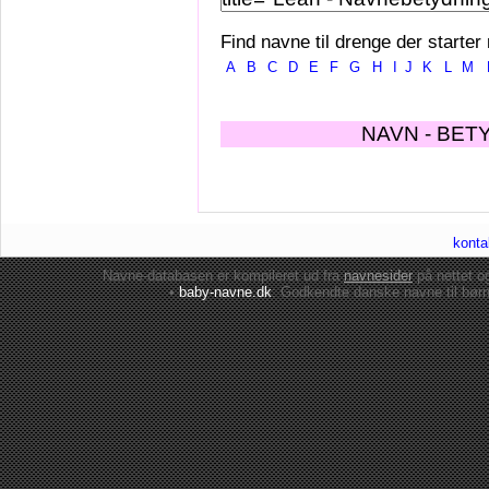
Find navne til drenge der starter
A
B
C
D
E
F
G
H
I
J
K
L
M
NAVN - BET
konta
Navne-databasen er kompileret ud fra
navnesider
på nettet 
•
baby-navne.dk
: Godkendte danske
navne til bør