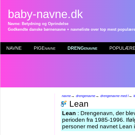
baby-navne.dk
Navne: Betydning og Oprindelse
Godkendte danske børnenavne + navneliste over top mest populære 
NAVNE
PIGEnavne
DRENGenavne
POPULÆRE 
→
→
→
navne
drengenavne
drengenavne med l
l
Lean
Lean
: Drengenavn, der blev 
perioden fra 1985-1996. Iføl
personer med navnet Lean i