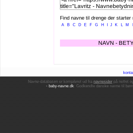
Find navne til drenge der starter
A
B
C
D
E
F
G
H
I
J
K
L
M
NAVN - BET
konta
Navne-databasen er kompileret ud fra
navnesider
på nettet 
•
baby-navne.dk
: Godkendte danske
navne til bør