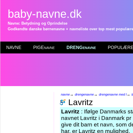
baby-navne.dk
Navne: Betydning og Oprindelse
Godkendte danske børnenavne + navneliste over top mest populære 
NAVNE
PIGEnavne
DRENGenavne
POPULÆRE 
→
→
→
navne
drengenavne
drengenavne med l
l
Lavritz
Lavritz
: Ifølge Danmarks st
navnet Lavritz i Danmark pr 
give dit barn et navn, som d
har, er Lavritz en mulighed.