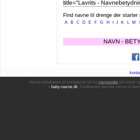
Find navne til drenge der starter
A
B
C
D
E
F
G
H
I
J
K
L
M
NAVN - BET
konta
Navne-databasen er kompileret ud fra
navnesider
på nettet 
•
baby-navne.dk
: Godkendte danske
navne til bør