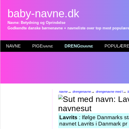
baby-navne.dk
Navne: Betydning og Oprindelse
Godkendte danske børnenavne + navneliste over top mest populære 
NAVNE
PIGEnavne
DRENGenavne
POPULÆRE 
→
→
→
navne
drengenavne
drengenavne med l
l
Lavrits
: Ifølge Danmarks st
navnet Lavrits i Danmark pr 