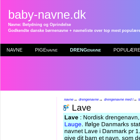
baby-navne.dk
Navne: Betydning og Oprindelse
Godkendte danske børnenavne + navneliste over top mest populære 
NAVNE
PIGEnavne
DRENGenavne
POPULÆRE 
→
→
→
navne
drengenavne
drengenavne med l
l
Lave
Lave
: Nordisk drengenavn, d
Lauge
. Ifølge Danmarks sta
navnet Lave i Danmark pr 1.
give dit barn et navn, som d