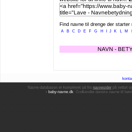
Find navne til drenge der starter
A
B
C
D
E
F
G
H
I
J
K
L
M
NAVN - BET
konta
Navne-databasen er kompileret ud fra
navnesider
på nettet 
•
baby-navne.dk
: Godkendte danske
navne til bør