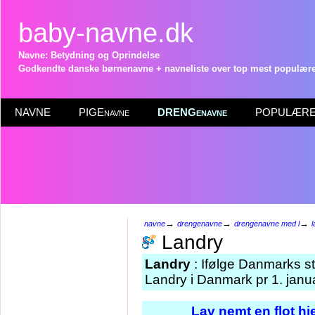
baby-navne.dk
Navne: Betydning og Oprindelse
Godkendte danske børnenavne + navneliste over top mest populære 
NAVNE
PIGEnavne
DRENGenavne
POPULÆRE 
→
→
→
navne
drengenavne
drengenavne med l
l
Landry
Landry
: Ifølge Danmarks st
Landry i Danmark pr 1. janu
Lav nemt en flot h