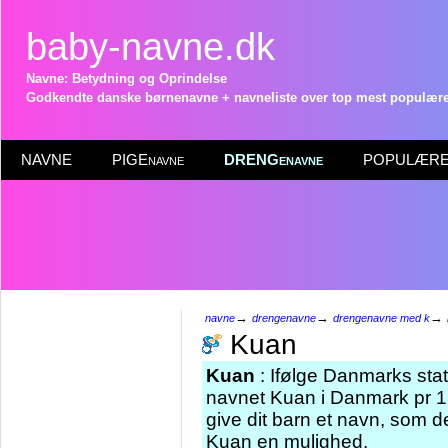
baby-navne.dk
Navne: Betydning og Oprindelse
Godkendte danske børnenavne + navneliste over top mest populære 
NAVNE
PIGEnavne
DRENGenavne
POPULÆRE 
→
→
→
navne
drengenavne
drengenavne med k
Kuan
Kuan
: Ifølge Danmarks stat
navnet Kuan i Danmark pr 1.
give dit barn et navn, som de
Kuan en mulighed.