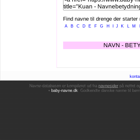
Find navne til drenge der starter
A
B
C
D
E
F
G
H
I
J
K
L
M
NAVN - BET
konta
Navne-databasen er kompileret ud fra
navnesider
på nettet 
•
baby-navne.dk
: Godkendte danske
navne til bør