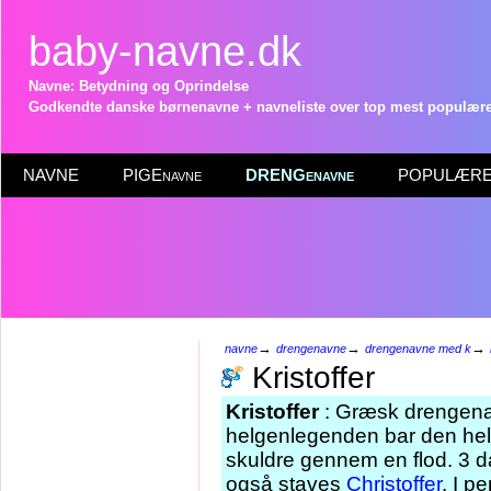
baby-navne.dk
Navne: Betydning og Oprindelse
Godkendte danske børnenavne + navneliste over top mest populære 
NAVNE
PIGEnavne
DRENGenavne
POPULÆRE 
→
→
→
navne
drengenavne
drengenavne med k
Kristoffer
Kristoffer
: Græsk drengenav
helgenlegenden bar den hell
skuldre gennem en flod. 3 
også staves
Christoffer
. I p