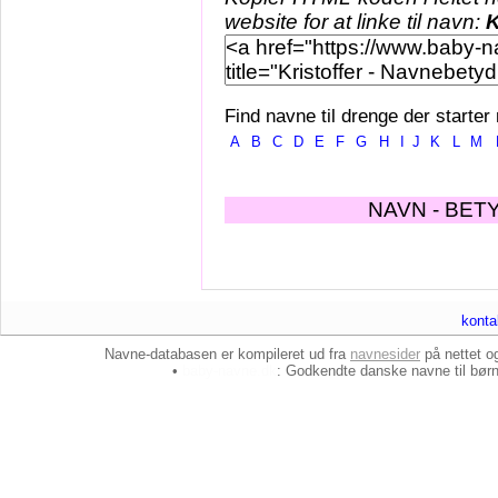
website for at linke til navn:
K
Find navne til drenge der starter
A
B
C
D
E
F
G
H
I
J
K
L
M
NAVN - BET
konta
Navne-databasen er kompileret ud fra
navnesider
på nettet 
•
baby-navne.dk
: Godkendte danske
navne til bør