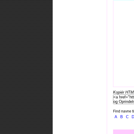
Kopiér HTML-
Find navne ti
A
B
C