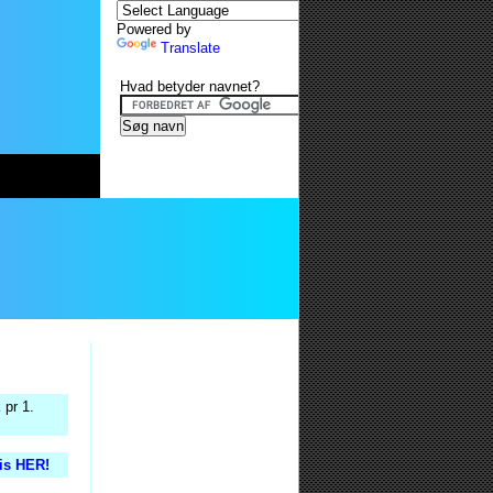
Powered by
Translate
Hvad betyder navnet?
 pr 1.
tis HER!