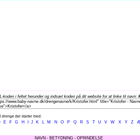
koden i feltet herunder og indsæt koden på dit website for at linke til navn:
l drenge der starter med:
D
E
F
G
H
I
J
K
L
M
N
O
P
Q
R
S
T
U
V
W
X
Y
Z
NAVN - BETYDNING - OPRINDELSE