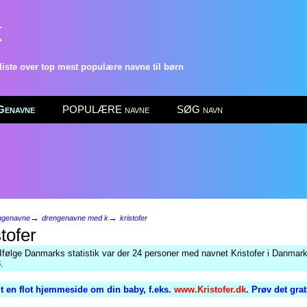
k
ste over top mest populære navne til børn
enavne
POPULÆRE navne
SØG navn
→
→
ngenavne
drengenavne med k
kristofer
tofer
Ifølge Danmarks statistik var der 24 personer med navnet Kristofer i Danmark
.
 en flot hjemmeside om din baby, f.eks.
www.Kristofer.dk
. Prøv det gra