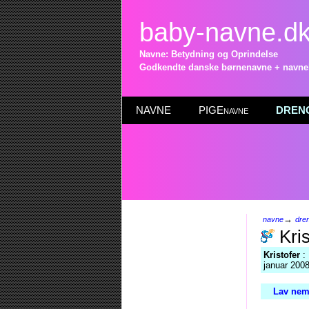
baby-navne.d
Navne: Betydning og Oprindelse
Godkendte danske børnenavne + navneli
NAVNE
PIGEnavne
DRENG
→
navne
dre
Kris
Kristofer
: 
januar 2008
Lav nemt