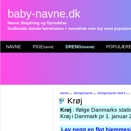
baby-navne.dk
Navne: Betydning og Oprindelse
Godkendte danske børnenavne + navneliste over top mest populære 
NAVNE
PIGEnavne
DRENGenavne
POPULÆRE 
→
→
→
navne
drengenavne
drengenavne med k
Krøj
Krøj
: Ifølge Danmarks stati
Krøj i Danmark pr 1. januar 
Lav nemt en flot hjemmesi