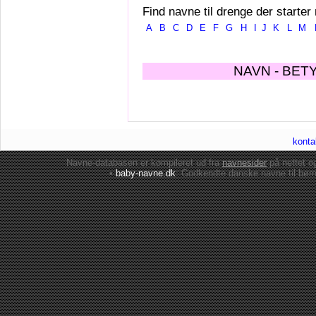
Find navne til drenge der starter
A
B
C
D
E
F
G
H
I
J
K
L
M
NAVN - BET
konta
Navne-databasen er kompileret ud fra
navnesider
på nettet 
•
baby-navne.dk
: Godkendte danske
navne til bør