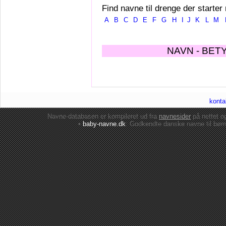
Find navne til drenge der starter
A
B
C
D
E
F
G
H
I
J
K
L
M
NAVN - BET
konta
Navne-databasen er kompileret ud fra
navnesider
på nettet 
•
baby-navne.dk
: Godkendte danske
navne til bør