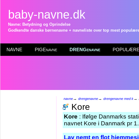
baby-navne.dk
Navne: Betydning og Oprindelse
Godkendte danske børnenavne + navneliste over top mest populære 
NAVNE
PIGEnavne
DRENGenavne
POPULÆRE 
→
→
→
navne
drengenavne
drengenavne med k
Kore
Kore
: Ifølge Danmarks stati
navnet Kore i Danmark pr 1.
Lav nemt en flot hjemmesi