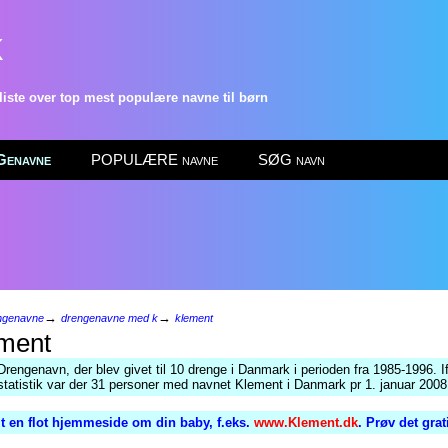
k
ste over top mest populære navne til børn
enavne
POPULÆRE navne
SØG navn
→
→
ngenavne
drengenavne med k
klement
ment
Drengenavn, der blev givet til 10 drenge i Danmark i perioden fra 1985-1996. I
tatistik var der 31 personer med navnet Klement i Danmark pr 1. januar 2008
t en flot hjemmeside om din baby, f.eks.
www.Klement.dk
. Prøv det gra