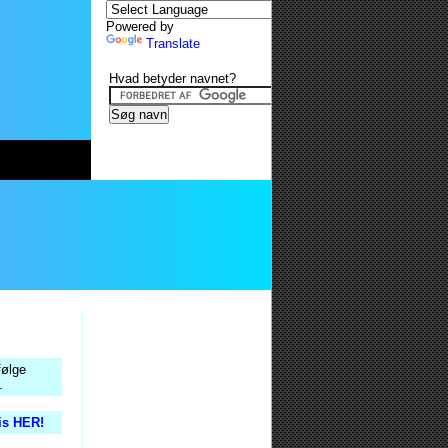
Powered by
Translate
Hvad betyder navnet?
følge
.
tis HER!