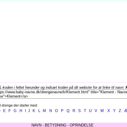
koden i feltet herunder og indsæt koden på dit website for at linke til navn:
l drenge der starter med:
D
E
F
G
H
I
J
K
L
M
N
O
P
Q
R
S
T
U
V
W
X
Y
Z
NAVN - BETYDNING - OPRINDELSE