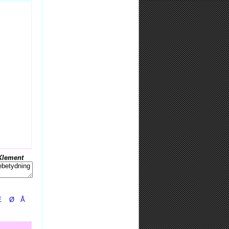
Klement
Æ
Ø
Å