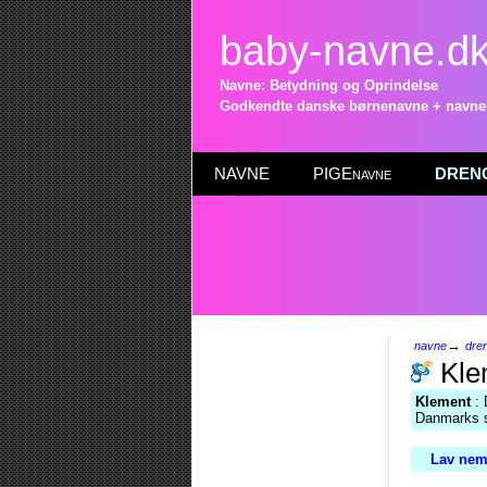
baby-navne.d
Navne: Betydning og Oprindelse
Godkendte danske børnenavne + navneli
NAVNE
PIGEnavne
DRENG
→
navne
dre
Kle
Klement
: 
Danmarks s
Lav nem