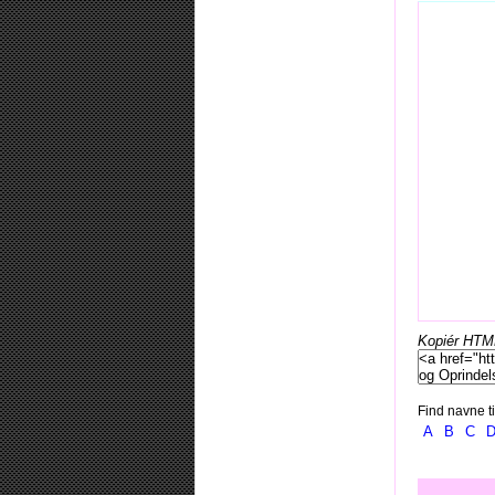
Kopiér HTML-
Find navne ti
A
B
C