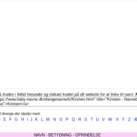
koden i feltet herunder og indsæt koden på dit website for at linke til navn:
l drenge der starter med:
D
E
F
G
H
I
J
K
L
M
N
O
P
Q
R
S
T
U
V
W
X
Y
Z
NAVN - BETYDNING - OPRINDELSE