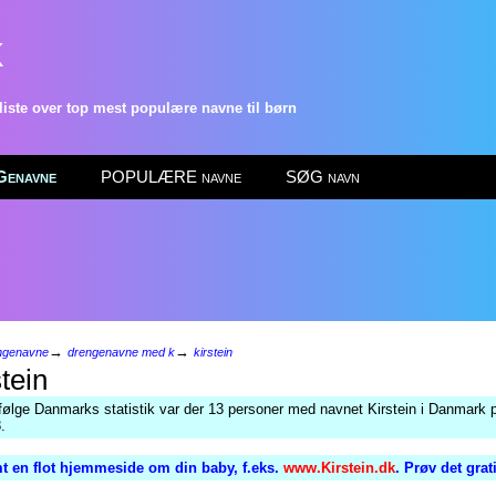
k
ste over top mest populære navne til børn
enavne
POPULÆRE navne
SØG navn
→
→
ngenavne
drengenavne med k
kirstein
tein
følge Danmarks statistik var der 13 personer med navnet Kirstein i Danmark p
.
t en flot hjemmeside om din baby, f.eks.
www.Kirstein.dk
. Prøv det grat