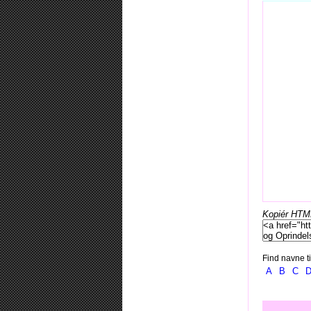
Kopiér HTML-
Find navne ti
A
B
C