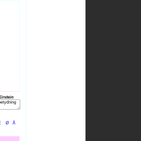
Kirstein
Æ
Ø
Å