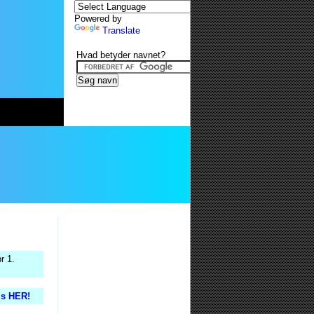
Powered by
Translate
Hvad betyder navnet?
r 1.
is HER!