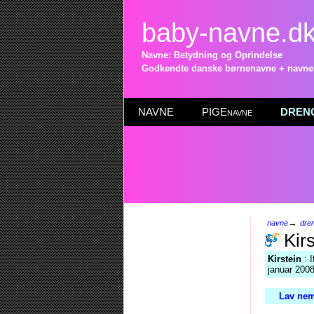
baby-navne.d
Navne: Betydning og Oprindelse
Godkendte danske børnenavne + navneli
NAVNE
PIGEnavne
DRENG
→
navne
dre
Kirs
Kirstein
: I
januar 2008
Lav nem