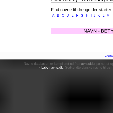
Find navne til drenge der starter
A
B
C
D
E
F
G
H
I
J
K
L
M
NAVN - BET
konta
Navne-databasen er kompileret ud fra
navnesider
på nettet 
•
baby-navne.dk
: Godkendte danske
navne til bør