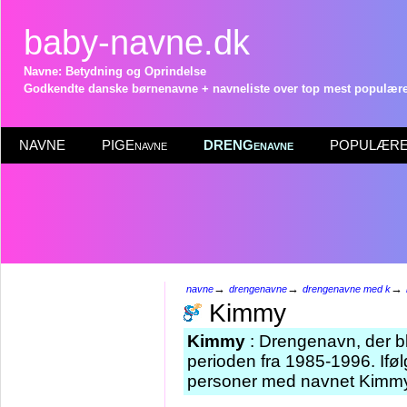
baby-navne.dk
Navne: Betydning og Oprindelse
Godkendte danske børnenavne + navneliste over top mest populære 
NAVNE
PIGEnavne
DRENGenavne
POPULÆRE 
→
→
→
navne
drengenavne
drengenavne med k
Kimmy
Kimmy
: Drengenavn, der bl
perioden fra 1985-1996. Iføl
personer med navnet Kimmy 