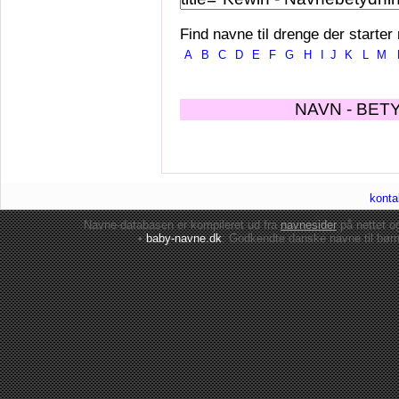
Find navne til drenge der starter
A
B
C
D
E
F
G
H
I
J
K
L
M
NAVN - BET
konta
Navne-databasen er kompileret ud fra
navnesider
på nettet 
•
baby-navne.dk
: Godkendte danske
navne til bør