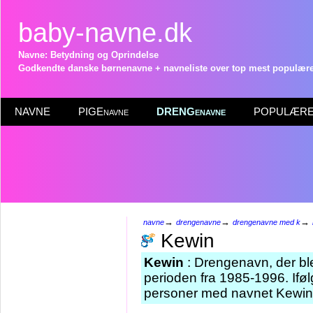
baby-navne.dk
Navne: Betydning og Oprindelse
Godkendte danske børnenavne + navneliste over top mest populære 
NAVNE
PIGEnavne
DRENGenavne
POPULÆRE 
→
→
→
navne
drengenavne
drengenavne med k
Kewin
Kewin
: Drengenavn, der ble
perioden fra 1985-1996. Iføl
personer med navnet Kewin 