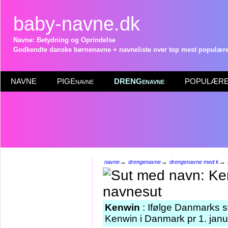
baby-navne.dk
Navne: Betydning og Oprindelse
Godkendte danske børnenavne + navneliste over top mest populære 
NAVNE
PIGEnavne
DRENGenavne
POPULÆRE 
→
→
→
navne
drengenavne
drengenavne med k
Kenwin
: Ifølge Danmarks s
Kenwin i Danmark pr 1. janu