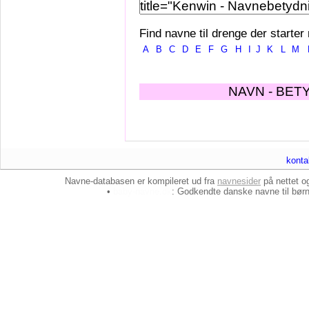
Find navne til drenge der starter
A
B
C
D
E
F
G
H
I
J
K
L
M
NAVN - BET
konta
Navne-databasen er kompileret ud fra
navnesider
på nettet 
•
baby-navne.dk
: Godkendte danske
navne til bør