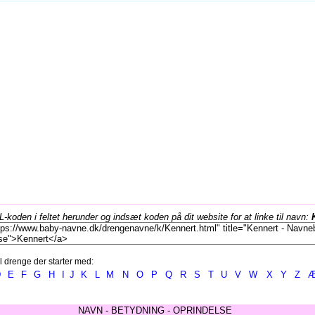
koden i feltet herunder og indsæt koden på dit website for at linke til navn:
l drenge der starter med:
D
E
F
G
H
I
J
K
L
M
N
O
P
Q
R
S
T
U
V
W
X
Y
Z
NAVN - BETYDNING - OPRINDELSE