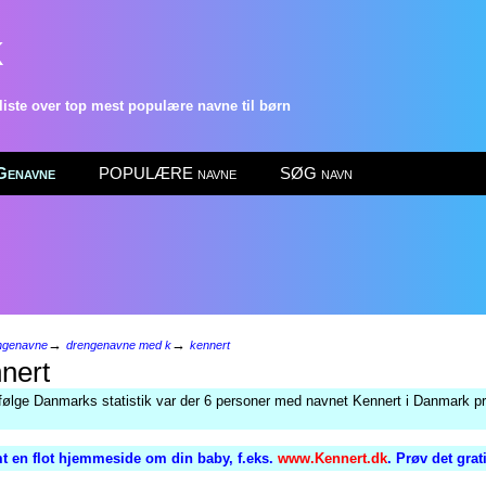
k
ste over top mest populære navne til børn
enavne
POPULÆRE navne
SØG navn
→
→
ngenavne
drengenavne med k
kennert
nert
følge Danmarks statistik var der 6 personer med navnet Kennert i Danmark pr
t en flot hjemmeside om din baby, f.eks.
www.Kennert.dk
. Prøv det grat