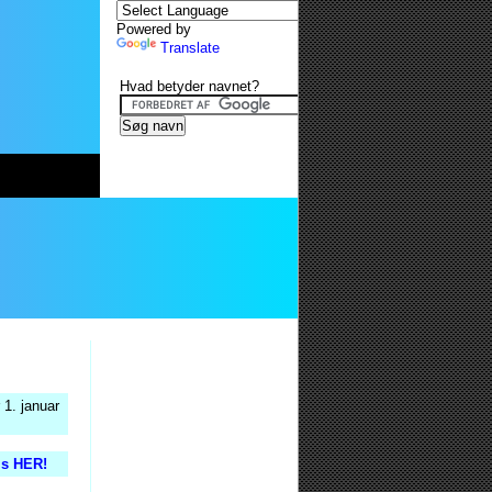
Powered by
Translate
Hvad betyder navnet?
 1. januar
is HER!