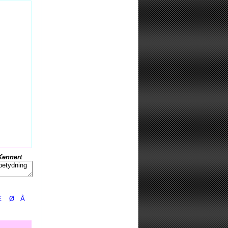
Kennert
Æ
Ø
Å