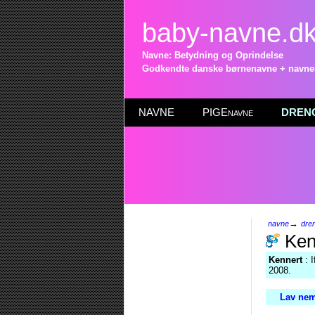
baby-navne.d
Navne: Betydning og Oprindelse
Godkendte danske børnenavne + navneli
NAVNE
PIGEnavne
DRENG
→
navne
dre
Ken
Kennert
: I
2008.
Lav nem