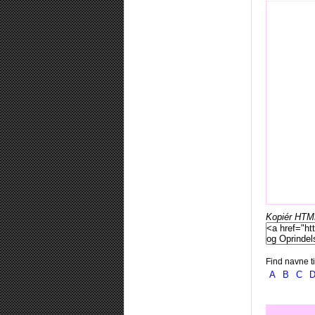
Kopiér HTML-
Find navne ti
A
B
C