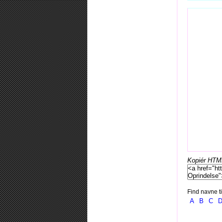
Kopiér HTML-
Find navne ti
A
B
C