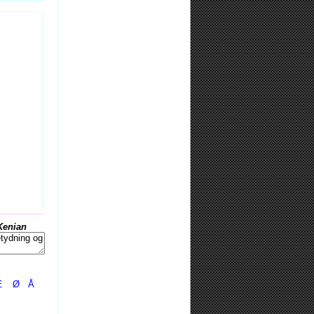
Kenian
Æ
Ø
Å