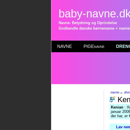
baby-navne.d
Navne: Betydning og Oprindelse
Godkendte danske børnenavne + navneli
NAVNE
PIGEnavne
DRENG
→
navne
dre
Ken
Kenian
: I
januar 2008
der har, er
Lav nem