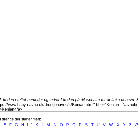
koden i feltet herunder og indsæt koden på dit website for at linke til navn:
l drenge der starter med:
D
E
F
G
H
I
J
K
L
M
N
O
P
Q
R
S
T
U
V
W
X
Y
Z