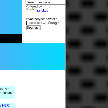
Powered by
Translate
Hvad betyder navnet?
rk pr 1.
 i landet
is HER!