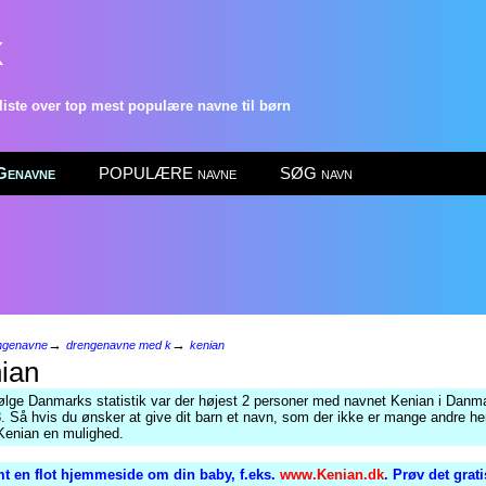
k
ste over top mest populære navne til børn
enavne
POPULÆRE navne
SØG navn
→
→
ngenavne
drengenavne med k
kenian
ian
følge Danmarks statistik var der højest 2 personer med navnet Kenian i Danma
. Så hvis du ønsker at give dit barn et navn, som der ikke er mange andre her
 Kenian en mulighed.
t en flot hjemmeside om din baby, f.eks.
www.Kenian.dk
. Prøv det grat