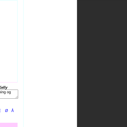
Kelly
Æ
Ø
Å