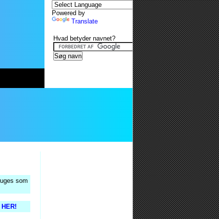
Powered by
Translate
Hvad betyder navnet?
bruges som
s HER!