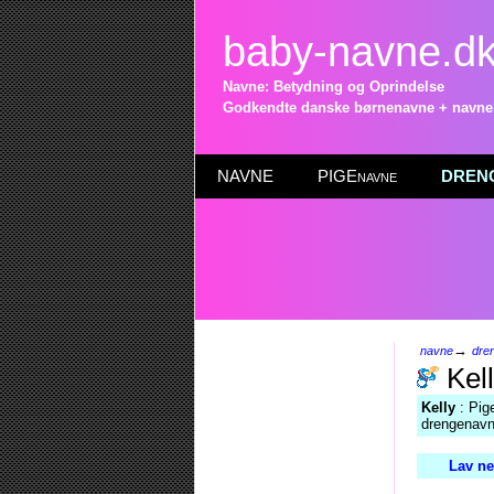
baby-navne.d
Navne: Betydning og Oprindelse
Godkendte danske børnenavne + navneli
NAVNE
PIGEnavne
DRENG
→
navne
dre
Kel
Kelly
: Pig
drengenavn
Lav ne