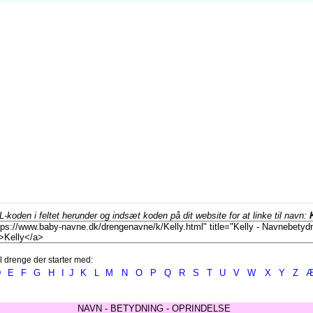
koden i feltet herunder og indsæt koden på dit website for at linke til navn:
l drenge der starter med:
D
E
F
G
H
I
J
K
L
M
N
O
P
Q
R
S
T
U
V
W
X
Y
Z
NAVN - BETYDNING - OPRINDELSE