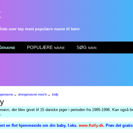
k
ste over top mest populære navne til børn
enavne
POPULÆRE navne
SØG navn
→
→
ngenavne
drengenavne med k
kelly
ly
enavn, der blev givet til 15 danske piger i perioden fra 1985-1996. Kan også 
.
mt en flot hjemmeside om din baby, f.eks.
www.Kelly.dk
. Prøv det grati