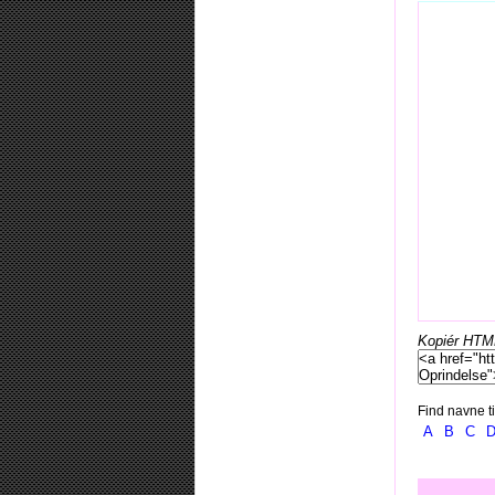
Kopiér HTML-
Find navne ti
A
B
C