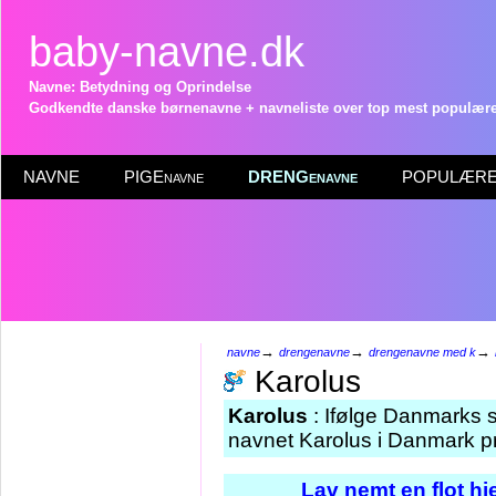
baby-navne.dk
Navne: Betydning og Oprindelse
Godkendte danske børnenavne + navneliste over top mest populære 
NAVNE
PIGEnavne
DRENGenavne
POPULÆRE 
→
→
→
navne
drengenavne
drengenavne med k
Karolus
Karolus
: Ifølge Danmarks s
navnet Karolus i Danmark pr
Lav nemt en flot h