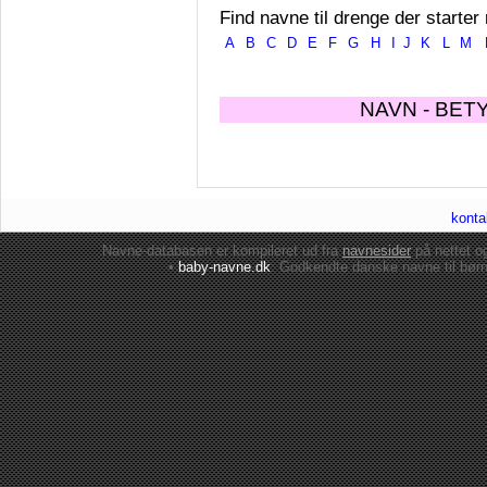
Find navne til drenge der starter
A
B
C
D
E
F
G
H
I
J
K
L
M
NAVN - BET
konta
Navne-databasen er kompileret ud fra
navnesider
på nettet 
•
baby-navne.dk
: Godkendte danske
navne til bør