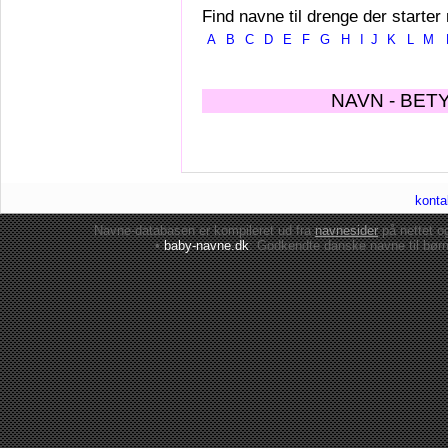
Find navne til drenge der starter
A
B
C
D
E
F
G
H
I
J
K
L
M
NAVN - BET
konta
Navne-databasen er kompileret ud fra
navnesider
på nettet 
•
baby-navne.dk
: Godkendte danske
navne til bør