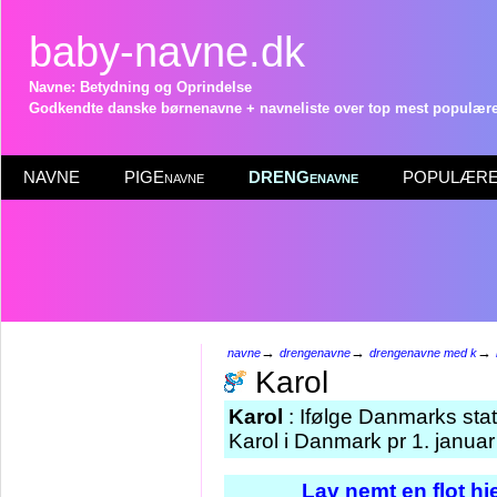
baby-navne.dk
Navne: Betydning og Oprindelse
Godkendte danske børnenavne + navneliste over top mest populære 
NAVNE
PIGEnavne
DRENGenavne
POPULÆRE 
→
→
→
navne
drengenavne
drengenavne med k
Karol
Karol
: Ifølge Danmarks stat
Karol i Danmark pr 1. janua
Lav nemt en flot h