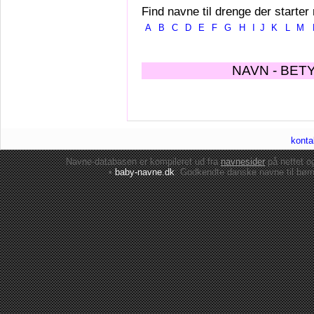
Find navne til drenge der starter
A
B
C
D
E
F
G
H
I
J
K
L
M
NAVN - BET
konta
Navne-databasen er kompileret ud fra
navnesider
på nettet 
•
baby-navne.dk
: Godkendte danske
navne til bør