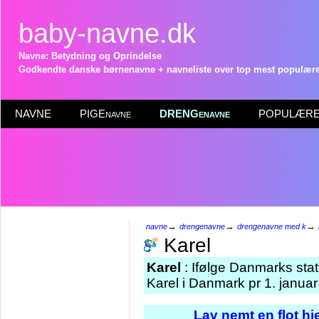
baby-navne.dk
Navne: Betydning og Oprindelse
Godkendte danske børnenavne + navneliste over top mest populære 
NAVNE
PIGEnavne
DRENGenavne
POPULÆRE 
→
→
→
navne
drengenavne
drengenavne med k
Karel
Karel
: Ifølge Danmarks stat
Karel i Danmark pr 1. janua
Lav nemt en flot h