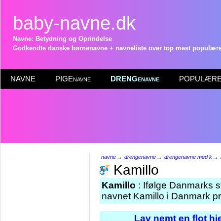
baby-navne.dk
Navne: Betydning og Oprindelse
Godkendte danske børnenavne + navneliste over top mest populære 
NAVNE
PIGEnavne
DRENGenavne
POPULÆRE 
→
→
→
navne
drengenavne
drengenavne med k
Kamillo
Kamillo
: Ifølge Danmarks st
navnet Kamillo i Danmark pr
Lav nemt en flot h