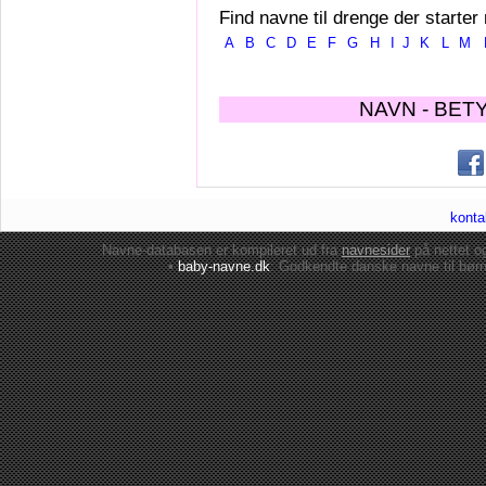
Find navne til drenge der starter
A
B
C
D
E
F
G
H
I
J
K
L
M
NAVN - BET
konta
Navne-databasen er kompileret ud fra
navnesider
på nettet 
•
baby-navne.dk
: Godkendte danske
navne til bør