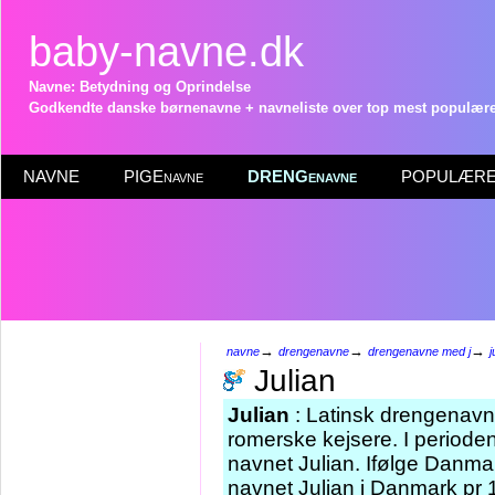
baby-navne.dk
Navne: Betydning og Oprindelse
Godkendte danske børnenavne + navneliste over top mest populære 
NAVNE
PIGEnavne
DRENGenavne
POPULÆRE 
→
→
→
navne
drengenavne
drengenavne med j
j
Julian
Julian
: Latinsk drengenavn 
romerske kejsere. I period
navnet Julian. Ifølge Danma
navnet Julian i Danmark pr 