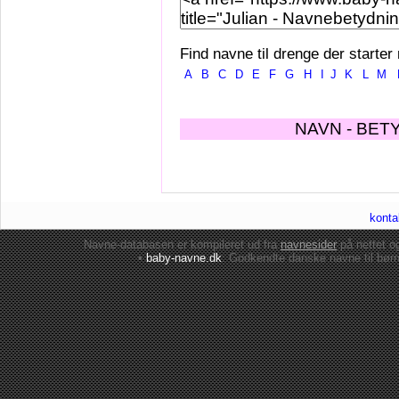
Find navne til drenge der starter
A
B
C
D
E
F
G
H
I
J
K
L
M
NAVN - BET
konta
Navne-databasen er kompileret ud fra
navnesider
på nettet 
•
baby-navne.dk
: Godkendte danske
navne til bør