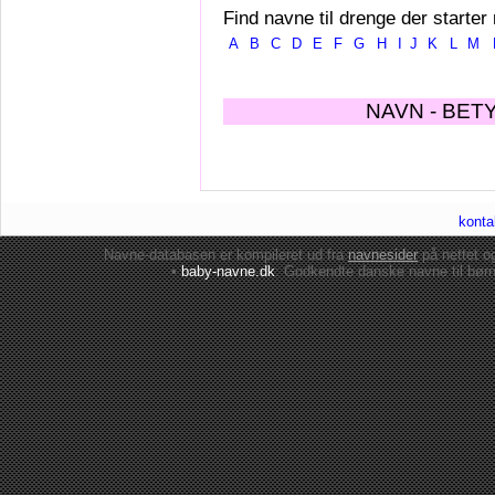
Find navne til drenge der starter
A
B
C
D
E
F
G
H
I
J
K
L
M
NAVN - BET
konta
Navne-databasen er kompileret ud fra
navnesider
på nettet 
•
baby-navne.dk
: Godkendte danske
navne til bør