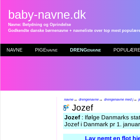
baby-navne.dk
Navne: Betydning og Oprindelse
Godkendte danske børnenavne + navneliste over top mest populære 
NAVNE
PIGEnavne
DRENGenavne
POPULÆRE 
→
→
→
navne
drengenavne
drengenavne med j
j
Jozef
Jozef
: Ifølge Danmarks sta
Jozef i Danmark pr 1. janua
Lav nemt en flot h